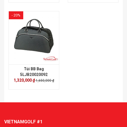
- 20%
Túi BB Bag
5LJB20020092
1,320,000 ₫
1,650,000 ₫
VIETNAMGOLF #1