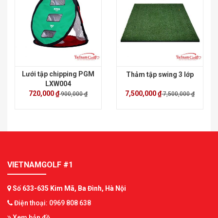
Lưới tập chipping PGM
Thảm tập swing 3 lớp
LXW004
720,000 ₫
7,500,000 ₫
900,000 ₫
7,500,000 ₫
VIETNAMGOLF #1
Số 633-635 Kim Mã, Ba Đình, Hà Nội
Điện thoại: 0969 808 638
Xem bản đồ