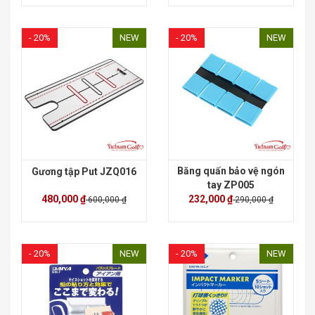
- 20%
NEW
- 20%
NEW
Băng quấn bảo vệ ngón
Gương tập Put JZQ016
tay ZP005
480,000 ₫
232,000 ₫
600,000 ₫
290,000 ₫
- 20%
NEW
- 20%
NEW