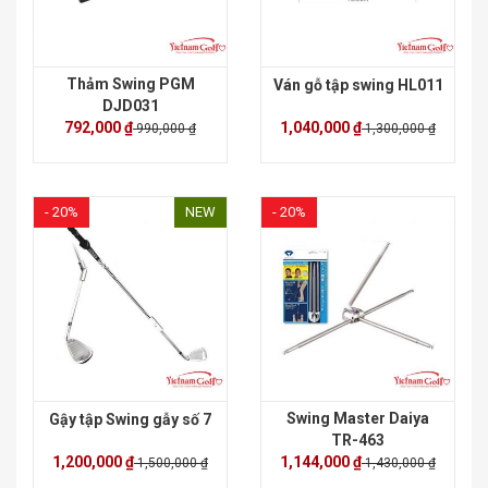
Thảm Swing PGM
Ván gỗ tập swing HL011
DJD031
792,000 ₫
1,040,000 ₫
990,000 ₫
1,300,000 ₫
- 20%
NEW
- 20%
Swing Master Daiya
Gậy tập Swing gẫy số 7
TR-463
1,200,000 ₫
1,144,000 ₫
1,500,000 ₫
1,430,000 ₫