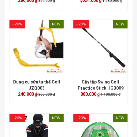
280,000 ₫
1,024,000 ₫
350,000 ₫
1,280,000 ₫
- 20%
NEW
- 20%
NEW
Dụng cụ sửa tư thế Golf
Gậy tập Swing Golf
JZQ003
Practice Stick HGB009
240,000 ₫
880,000 ₫
300,000 ₫
1,100,000 ₫
- 20%
NEW
- 20%
NEW