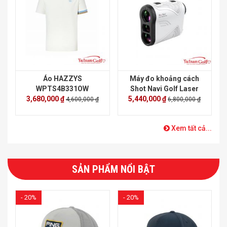
Áo HAZZYS
Máy đo khoảng cách
WPTS4B331OW
Shot Navi Golf Laser
3,680,000 ₫
5,440,000 ₫
Sniper X1 Fit2
4,600,000 ₫
6,800,000 ₫
Xem tất cả...
SẢN PHẨM NỔI BẬT
- 20%
- 20%