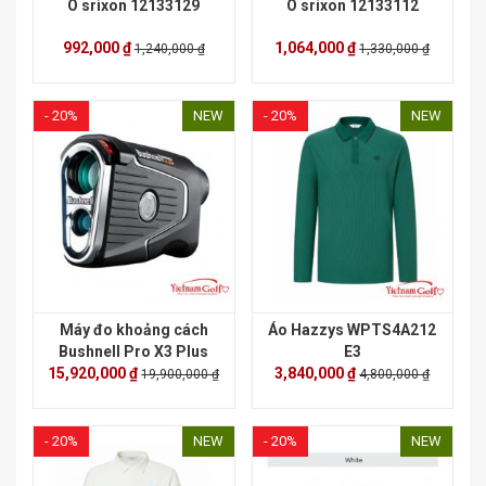
Ô srixon 12133129
Ô srixon 12133112
992,000 ₫
1,064,000 ₫
1,240,000 ₫
1,330,000 ₫
- 20%
NEW
- 20%
NEW
Máy đo khoảng cách
Áo Hazzys WPTS4A212
Bushnell Pro X3 Plus
E3
15,920,000 ₫
3,840,000 ₫
19,900,000 ₫
4,800,000 ₫
- 20%
NEW
- 20%
NEW