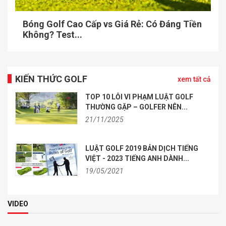
Bóng Golf Cao Cấp vs Giá Rẻ: Có Đáng Tiền
Không? Test...
KIẾN THỨC GOLF
xem tất cả
TOP 10 LỖI VI PHẠM LUẬT GOLF
THƯỜNG GẶP – GOLFER NÊN...
21/11/2025
LUẬT GOLF 2019 BẢN DỊCH TIẾNG
VIỆT - 2023 TIẾNG ANH DÀNH...
19/05/2021
VIDEO