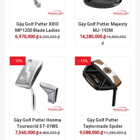
Gậy Golf Putter XXIO
Gậy Golf Putter Majesty
MP1200 Blade Ladies
MJ-192M
6,970,000 ₫
14,280,000 ₫
8,200,000 ₫
16,800,000
₫
- 10%
- 15%
Gậy Golf Putter Honma
Gậy Golf Putter
Tourworld ST-01WS
Taylormade Spider
7,560,000 ₫
9,588,000 ₫
FCG Ladies
8,400,000 ₫
11,280,000 ₫