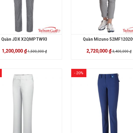
Quần JDX X2QMPTW93
Quần Mizuno 52MF12020
1,200,000 ₫
2,720,000 ₫
1,500,000 ₫
3,400,000 ₫
- 20%