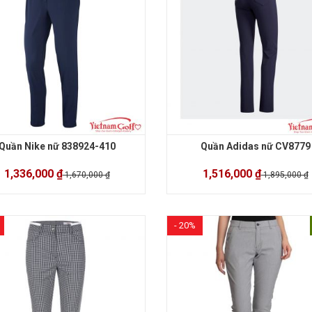
Quần Nike nữ 838924-410
Quần Adidas nữ CV8779
1,336,000 ₫
1,516,000 ₫
1,670,000 ₫
1,895,000 ₫
- 20%