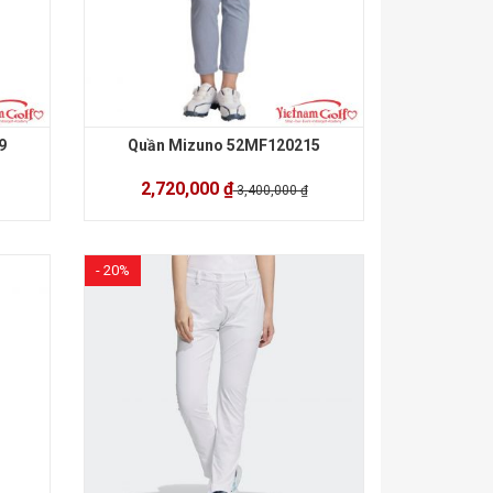
9
Quần Mizuno 52MF120215
2,720,000 ₫
3,400,000 ₫
- 20%