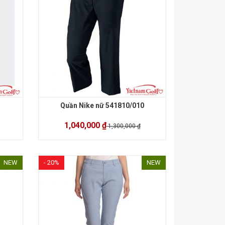
Quần Nike nữ 541810/010
1,040,000 ₫
1,300,000 ₫
NEW
- 20%
NEW