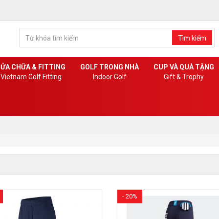
Tìm kiếm
ỬA CHỮA & FITTING
GOLF TRONG NHÀ
CUP VÀ QUÀ TẶNG
Vietnam Golf Fitting
Indoor Golf
Gift & Trophy
- 20%