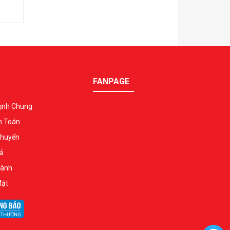
FANPAGE
ịnh Chung
h Toán
Chuyển
ả
Hành
Mật