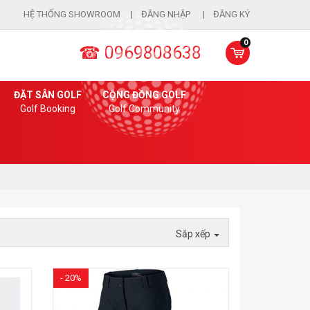
HỆ THỐNG SHOWROOM
ĐĂNG NHẬP
ĐĂNG KÝ
0
☎ 0969808638
ĐẶT SÂN GOLF
CỘNG ĐỒNG GOLF
Golf Booking
Golf Community
Sắp xếp
- 20%