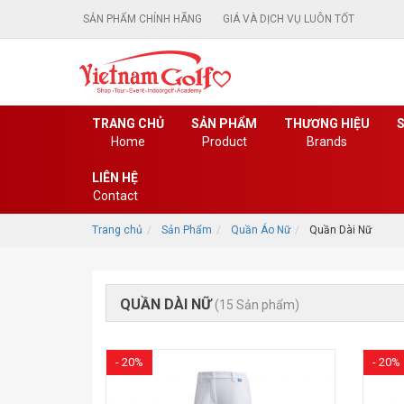
SẢN PHẨM CHÍNH HÃNG
GIÁ VÀ DỊCH VỤ LUÔN TỐT
TRANG CHỦ
SẢN PHẨM
THƯƠNG HIỆU
S
Home
Product
Brands
LIÊN HỆ
Contact
Trang chủ
Sản Phẩm
Quần Áo Nữ
Quần Dài Nữ
QUẦN DÀI NỮ
(15 Sản phẩm)
- 20%
- 20%