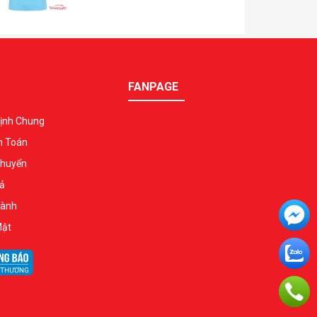
FANPAGE
ịnh Chung
h Toán
Chuyển
ả
Hành
Mật