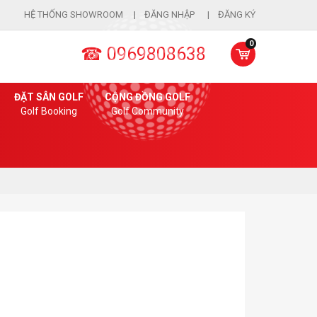
HỆ THỐNG SHOWROOM
ĐĂNG NHẬP
ĐĂNG KÝ
0
☎ 0969808638
ĐẶT SÂN GOLF
CỘNG ĐỒNG GOLF
Golf Booking
Golf Community