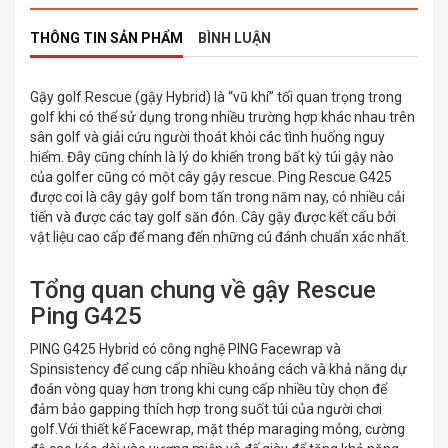
THÔNG TIN SẢN PHẨM
BÌNH LUẬN
Gậy golf Rescue (gậy Hybrid) là “vũ khí” tối quan trọng trong
golf khi có thể sử dụng trong nhiều trường hợp khác nhau trên
sân golf và giải cứu người thoát khỏi các tình huống nguy
hiểm. Đây cũng chính là lý do khiến trong bất kỳ túi gậy nào
của golfer cũng có một cây gậy rescue. Ping Rescue G425
được coi là cây gậy golf bom tấn trong năm nay, có nhiều cải
tiến và được các tay golf săn đón. Cây gậy được kết cấu bởi
vật liệu cao cấp để mang đến những cú đánh chuẩn xác nhất.
Tổng quan chung về gậy Rescue
Ping G425
PING G425 Hybrid có công nghệ PING Facewrap và
Spinsistency để cung cấp nhiều khoảng cách và khả năng dự
đoán vòng quay hơn trong khi cung cấp nhiều tùy chọn để
đảm bảo gapping thích hợp trong suốt túi của người chơi
golf.Với thiết kế Facewrap, mặt thép maraging mỏng, cường