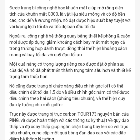
Được trang bị công nghệ bọc khuôn mặt giúp mở rộng diện
tích của khuôn mặt C300, là vật liệu siêu mỏng và có độ bền
cao, cho đế và vương miện, nó đạt được hiệu suất bay tuyệt vời
với lượng lệch tối đa và tốc độ ban đầu tối đa.
Ngoài ra, công nghệ hệ thống quay bằng thiết kế phồng & cuộn
mới được áp dụng, giảm khoảng cách bay mất mát ngay cả
trong trường hợp đánh trượt, đồng thời thể hiện khoảng cách
mang và bay tối đa với quỹ đạo tối ưu.
Một quả nặng có trọng lượng riêng cao được đặt ở phía sau
của đế, và nó đã phát triển thành trọng tâm sâu hơn và thiết kế
trọng tâm thấp hơn.
Nó cũng được trang bị chức năng điều chỉnh góc loft có thể
điều chỉnh đất tối đa 1,5 độ và điều chỉnh góc nằm có thể được
điều chỉnh theo hai cách (phẳng tiêu chuẩn), và thể hiện quỹ
đạo lý tưởng cho mỗi golfer.
Trục này được trang bị trục carbon TOUR173 nguyên bản của
PING, và được hoàn thiện với các thông số kỹ thuật về quỹ đạo
thấp và độ xoáy thấp giúp ngăn chặn bóng bay lên so với trục
tiêu chuẩn, cung cấp một quả bóng đạn đạo cao với các đặc
điểm hệ thống lý tưởng.