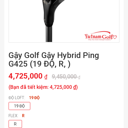
Gậy Golf Gậy Hybrid Ping
G425 (19 ĐỘ, R, )
4,725,000
9,450,000
₫
₫
(Bạn đã tiết kiệm:
4,725,000 ₫
)
ĐỘ LOFT:
19 ĐỘ
19 ĐỘ
FLEX:
R
R