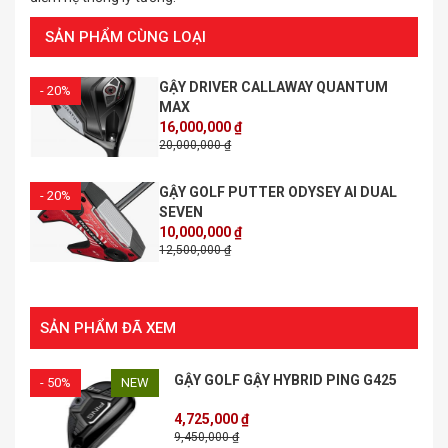
SẢN PHẨM CÙNG LOẠI
GẬY DRIVER CALLAWAY QUANTUM
- 20%
MAX
16,000,000 ₫
20,000,000 ₫
GẬY GOLF PUTTER ODYSEY AI DUAL
- 20%
SEVEN
10,000,000 ₫
12,500,000 ₫
SẢN PHẨM ĐÃ XEM
GẬY GOLF GẬY HYBRID PING G425
- 50%
NEW
4,725,000 ₫
9,450,000 ₫