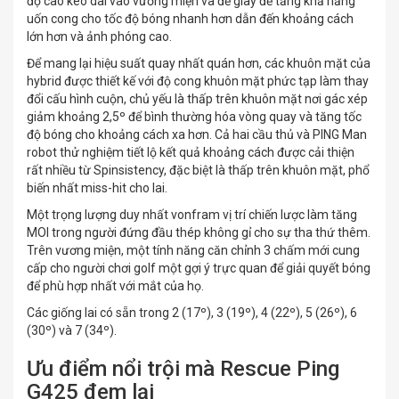
độ cao kéo dài vào vương miện và đế giày để tăng khả năng
uốn cong cho tốc độ bóng nhanh hơn dẫn đến khoảng cách
lớn hơn và ảnh phóng cao.
Để mang lại hiệu suất quay nhất quán hơn, các khuôn mặt của
hybrid được thiết kế với độ cong khuôn mặt phức tạp làm thay
đổi cấu hình cuộn, chủ yếu là thấp trên khuôn mặt nơi gác xép
giảm khoảng 2,5º để bình thường hóa vòng quay và tăng tốc
độ bóng cho khoảng cách xa hơn. Cả hai cầu thủ và PING Man
robot thử nghiệm tiết lộ kết quả khoảng cách được cải thiện
rất nhiều từ Spinsistency, đặc biệt là thấp trên khuôn mặt, phổ
biến nhất miss-hit cho lai.
Một trọng lượng duy nhất vonfram vị trí chiến lược làm tăng
MOI trong người đứng đầu thép không gỉ cho sự tha thứ thêm.
Trên vương miện, một tính năng căn chỉnh 3 chấm mới cung
cấp cho người chơi golf một gợi ý trực quan để giải quyết bóng
để phù hợp nhất với mắt của họ.
Các giống lai có sẵn trong 2 (17º), 3 (19º), 4 (22º), 5 (26º), 6
(30º) và 7 (34º).
Ưu điểm nổi trội mà Rescue Ping
G425 đem lại