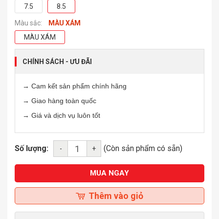
7.5
8.5
Màu sắc:
MÀU XÁM
MÀU XÁM
CHÍNH SÁCH - ƯU ĐÃI
→ Cam kết sản phẩm chính hãng
→ Giao hàng toàn quốc
→ Giá và dịch vụ luôn tốt
Số lượng:
(Còn sản phẩm có sẵn)
-
+
MUA NGAY
Thêm vào giỏ