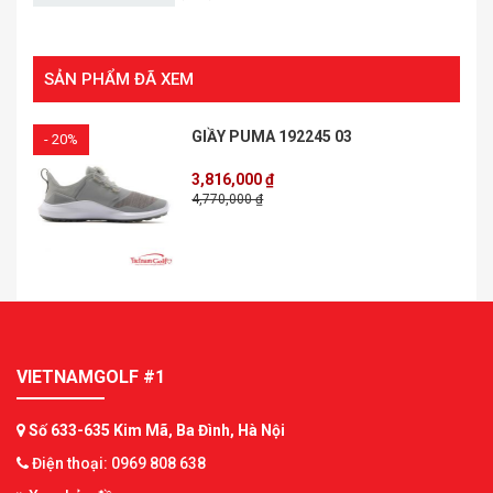
SẢN PHẨM ĐÃ XEM
GIẦY PUMA 192245 03
- 20%
3,816,000 ₫
4,770,000 ₫
VIETNAMGOLF #1
Số 633-635 Kim Mã, Ba Đình, Hà Nội
Điện thoại: 0969 808 638