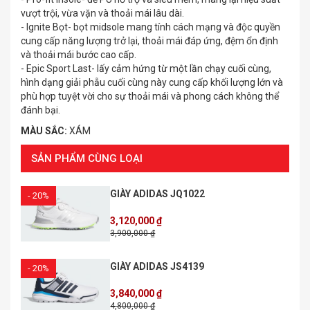
vượt trội, vừa vặn và thoải mái lâu dài.
- Ignite Bọt- bọt midsole mang tính cách mạng và độc quyền
cung cấp năng lượng trở lại, thoải mái đáp ứng, đệm ổn định
và thoải mái bước cao cấp.
- Epic Sport Last- lấy cảm hứng từ một lần chạy cuối cùng,
hình dạng giải phẫu cuối cùng này cung cấp khối lượng lớn và
phù hợp tuyệt vời cho sự thoải mái và phong cách không thể
đánh bại.
MÀU SẮC:
XÁM
SẢN PHẨM CÙNG LOẠI
GIÀY ADIDAS JQ1022
- 20%
3,120,000 ₫
3,900,000 ₫
GIÀY ADIDAS JS4139
- 20%
3,840,000 ₫
4,800,000 ₫