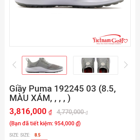
prev
nex
Giầy Puma 192245 03 (8.5,
MÀU XÁM, , , , )
3,816,000
4,770,000
₫
₫
(Bạn đã tiết kiệm:
954,000 ₫
)
SIZE: SIZE:
8.5