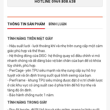
HOTLINE
0969.808.638
THÔNG TIN SẢN PHẨM
BÌNH LUẬN
TÍNH NĂNG TRÊN MẶT GIẦY
- Hiệu suất lưới - lưới thoáng khí và nhẹ trên cung cấp một cảm
giác phù hợp và thể thao.
- Hệ thống đóng cửa DISC- hệ thống quay số điều chỉnh vi mô
nhanh chóng và dễ dàng bảo vệ bàn chân của bạn để có khóa
tùy chỉnh, phù hợp.
- PwrCage- yên TPU siêu mạnh và nhẹ cung cấp sự hỗ trợ
tuyệt vời và ổn định trong suốt quá trình swing của bạn.
- PwrFrame - khung TPU siêu mỏng được đặt ở vị trí chiến lược
ở các khu vực có ứng suất cao ở phía trên để hỗ trợ nhẹ và
tăng độ ổn định.
- Bảo hành chống nước 1 năm.
TÍNH NĂNG TRONG GIÀY
- Pro-fit Insole- đế PU hỗ trợ và siêu mềm, mang lại hiệu suất