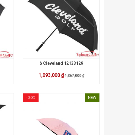
ô Cleveland 12133129
1,093,000 ₫
1,367,000 ₫
- 20%
NEW