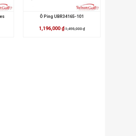
ies
Ô Ping UBR34165-101
1,196,000 ₫
1,495,000 ₫