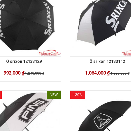
Ô srixon 12133129
Ô srixon 12133112
992,000 ₫
1,064,000 ₫
1,240,000 ₫
1,330,000 ₫
NEW
- 20%