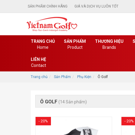
SẢN PHẨM CHÍNH HÃNG
GIÁ VÀ DỊCH VỤ LUÔN TỐT
TRANG CHỦ
SẢN PHẨM
THƯƠNG HIỆU
S
Home
Product
Brands
LIÊN HỆ
Contact
Trang chủ
Sản Phẩm
Phụ Kiện
Ô Golf
Ô GOLF
(14 Sản phẩm)
- 20%
- 20%