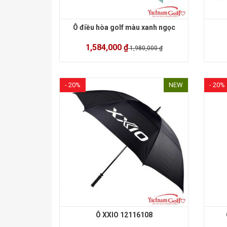
Ô điều hòa golf màu xanh ngọc
1,584,000 ₫
1,980,000 ₫
- 20%
NEW
- 20%
Ô XXIO 12116108