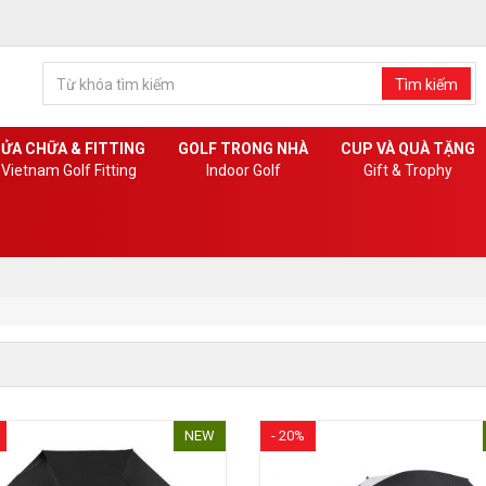
Tìm kiếm
ỬA CHỮA & FITTING
GOLF TRONG NHÀ
CUP VÀ QUÀ TẶNG
Vietnam Golf Fitting
Indoor Golf
Gift & Trophy
NEW
- 20%