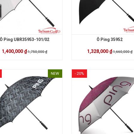
Ô Ping UBR35953-101/02
Ô Ping 35952
1,400,000 ₫
1,328,000 ₫
1,750,000 ₫
1,660,000 ₫
NEW
- 20%