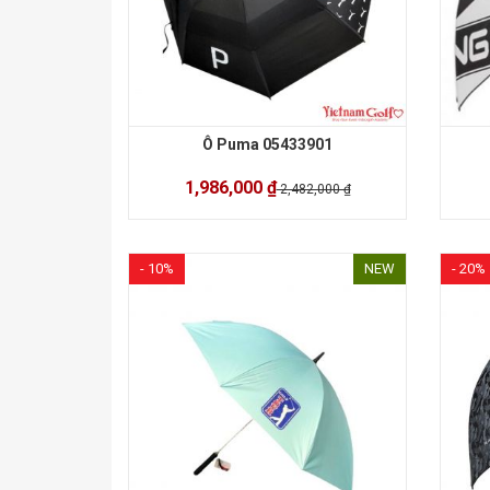
Ô Puma 05433901
1,986,000 ₫
2,482,000 ₫
- 10%
NEW
- 20%