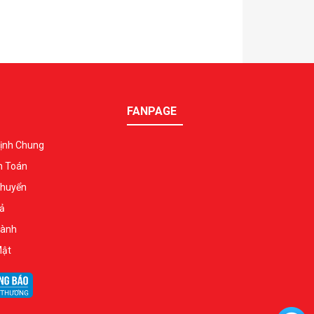
FANPAGE
ịnh Chung
h Toán
Chuyển
ả
Hành
Mật