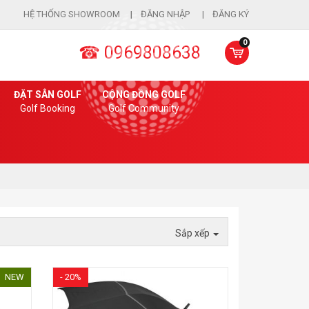
HỆ THỐNG SHOWROOM
ĐĂNG NHẬP
ĐĂNG KÝ
0
☎ 0969808638
ĐẶT SÂN GOLF
CỘNG ĐỒNG GOLF
Golf Booking
Golf Community
Sắp xếp
NEW
- 20%