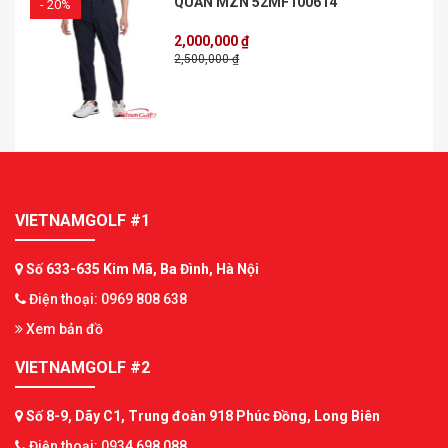
QUẦN MZN 52MF100614
- 20%
2,000,000 ₫
2,500,000 ₫
VIETNAMGOLF #1
Số 633-635 Kim Mã, Ba Đình, Hà Nội
Điện thoại: 0969 808 638
Xem bản đồ
VIETNAMGOLF #2
Số 8-9, Dãy C1, Trung đoàn 918 Phúc Đồng, Long Biên
Điện thoại: 0934 698 088