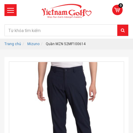
0
Trang chủ
Mizuno
Quần MZN 52MF100614