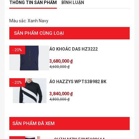
THÔNG TIN SẢN PHẨM
BÌNH LUẬN
Màu sắc: Xanh Navy
SẢN PHẨM CÙNG LOẠI
ÁO KHOÁC DAS HZ3222
- 20%
3,680,000 ₫
4,600,000 ₫
ÁO HAZZYS WPTS3B982 BK
- 20%
3,840,000 ₫
4,800,000 ₫
SẢN PHẨM ĐÃ XEM