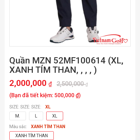
Quần MZN 52MF100614 (XL,
XANH TÍM THAN, , , , )
2,000,000
2,500,000
₫
₫
(Bạn đã tiết kiệm:
500,000 ₫
)
SIZE: SIZE: SIZE:
XL
M.
L
XL
Màu sắc:
XANH TÍM THAN
XANH TÍM THAN