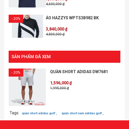
4,600,000 ₫
ÁO HAZZYS WPTS3B982 BK
- 20%
3,840,000 ₫
4,800,000 ₫
SẢN PHẨM ĐÃ XEM
QUẦN SHORT ADIDAS DW7681
- 20%
1,596,000 ₫
1,995,000 ₫
Tags:
quần short adidas golf ,
quần short nam adidas golf ,