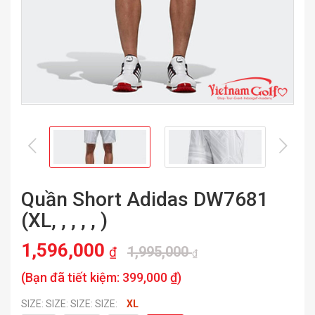
prev
nex
Quần Short Adidas DW7681
(XL, , , , , )
1,596,000
1,995,000
₫
₫
(Bạn đã tiết kiệm:
399,000 ₫
)
SIZE: SIZE: SIZE: SIZE:
XL