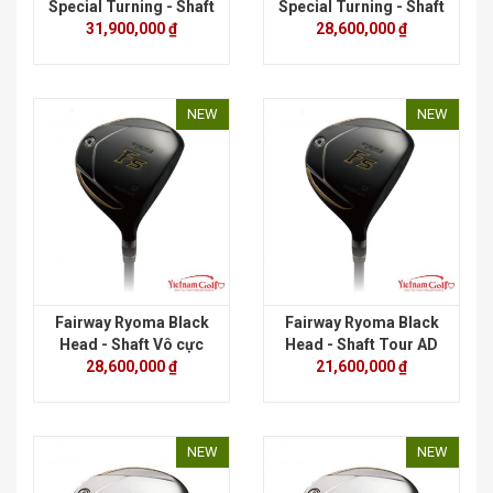
Special Turning - Shaft
Special Turning - Shaft
31,900,000 ₫
Vô cực
28,600,000 ₫
Tour AD
NEW
NEW
Fairway Ryoma Black
Fairway Ryoma Black
Head - Shaft Vô cực
Head - Shaft Tour AD
28,600,000 ₫
21,600,000 ₫
NEW
NEW