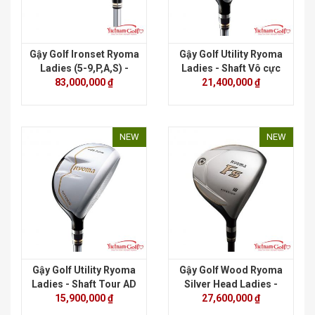
Gậy Golf Ironset Ryoma
Gậy Golf Utility Ryoma
Ladies (5-9,P,A,S) -
Ladies - Shaft Vô cực
Shaft Tour AD
83,000,000 ₫
21,400,000 ₫
NEW
NEW
Gậy Golf Utility Ryoma
Gậy Golf Wood Ryoma
Ladies - Shaft Tour AD
Silver Head Ladies -
15,900,000 ₫
Shaft Vô cực
27,600,000 ₫