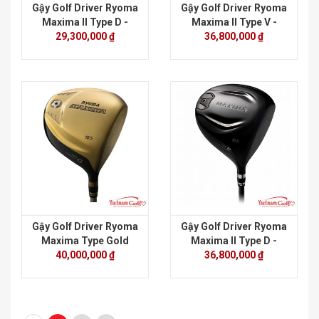
Gậy Golf Driver Ryoma
Gậy Golf Driver Ryoma
Maxima II Type D -
Maxima II Type V -
Shaft Tour AD
29,300,000 ₫
Shaft Vô Cực
36,800,000 ₫
Gậy Golf Driver Ryoma
Gậy Golf Driver Ryoma
Maxima Type Gold
Maxima II Type D -
Special Tunning - Shaft
40,000,000 ₫
Shaft Vô Cực
36,800,000 ₫
Vô Cực