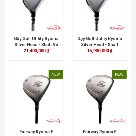
Gậy Golf Utility Ryoma
Gậy Golf Utility Ryoma
Silver Head - Shaft Vô
Silver Head - Shaft
21,400,000 ₫
cực
15,900,000 ₫
Tour AD
NEW
NEW
Fairway Ryoma F
Fairway Ryoma F