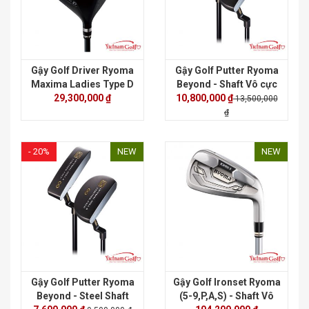
Gậy Golf Driver Ryoma
Gậy Golf Putter Ryoma
Maxima Ladies Type D
Beyond - Shaft Vô cực
- Shaft Tour AD
29,300,000 ₫
10,800,000 ₫
13,500,000
₫
- 20%
NEW
NEW
Gậy Golf Putter Ryoma
Gậy Golf Ironset Ryoma
Beyond - Steel Shaft
(5-9,P,A,S) - Shaft Vô