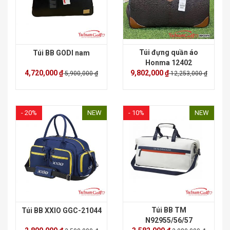
Túi đựng quần áo
Túi BB GODI nam
Honma 12402
4,720,000 ₫
9,802,000 ₫
5,900,000 ₫
12,253,000 ₫
- 20%
NEW
- 10%
NEW
Túi BB TM
Túi BB XXIO GGC-21044
N92955/56/57