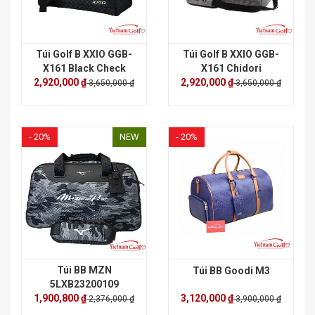
Túi Golf B XXIO GGB-
Túi Golf B XXIO GGB-
X161 Black Check
X161 Chidori
2,920,000 ₫
2,920,000 ₫
3,650,000 ₫
3,650,000 ₫
- 20%
NEW
- 20%
Túi BB MZN
Túi BB Goodi M3
5LXB23200109
1,900,800 ₫
3,120,000 ₫
2,376,000 ₫
3,900,000 ₫