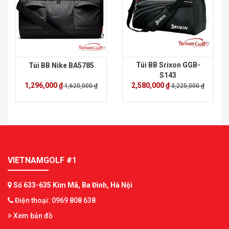
Túi BB Srixon GGB-
Túi BB Nike BA5785
S143
1,296,000 ₫
2,580,000 ₫
1,620,000 ₫
3,225,000 ₫
VIETNAMGOLF #1
Số 633-635 Kim Mã, Ba Đình, Hà Nội
Điện thoại: 0969 808 638
Xem bản đồ