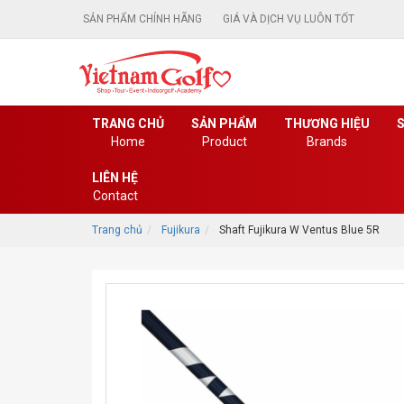
SẢN PHẨM CHÍNH HÃNG
GIÁ VÀ DỊCH VỤ LUÔN TỐT
TRANG CHỦ
SẢN PHẨM
THƯƠNG HIỆU
S
Home
Product
Brands
LIÊN HỆ
Contact
Trang chủ
Fujikura
Shaft Fujikura W Ventus Blue 5R