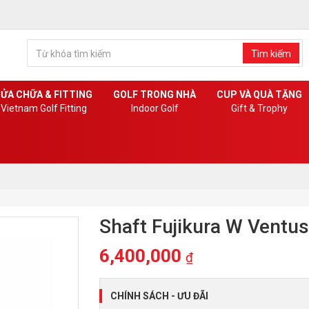
Tìm kiếm
ỬA CHỮA & FITTING
GOLF TRONG NHÀ
CUP VÀ QUÀ TẶNG
Vietnam Golf Fitting
Indoor Golf
Gift & Trophy
Shaft Fujikura W Ventus
6,400,000
₫
CHÍNH SÁCH - ƯU ĐÃI