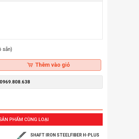
ó sẵn)
Thêm vào giỏ
0969.808.638
SẢN PHẨM CÙNG LOẠI
SHAFT IRON STEELFIBER H-PLUS