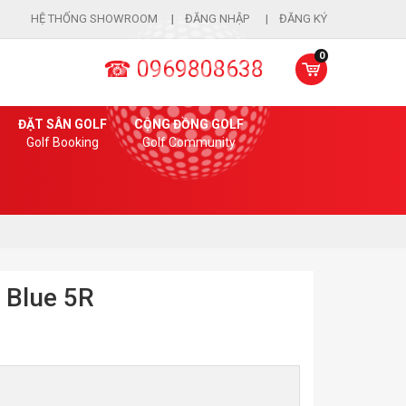
HỆ THỐNG SHOWROOM
ĐĂNG NHẬP
ĐĂNG KÝ
0
☎ 0969808638
ĐẶT SÂN GOLF
CỘNG ĐỒNG GOLF
Golf Booking
Golf Community
 Blue 5R