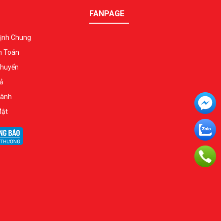
FANPAGE
ịnh Chung
h Toán
Chuyển
ả
Hành
Mật