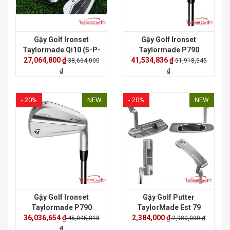
Gậy Golf Ironset
Gậy Golf Ironset
Taylormade Qi10 (5-P-
Taylormade P790
27,064,800 ₫
S),(7 cây)
41,534,836 ₫
Graphite
38,664,000
51,918,545
₫
₫
- 20%
NEW
- 20%
NEW
Gậy Golf Ironset
Gậy Golf Putter
Taylormade P790
TaylorMade Est 79
36,036,654 ₫
NSPro 950 Neo (4-P)
2,384,000 ₫
N15267
45,045,818
2,980,000 ₫
₫