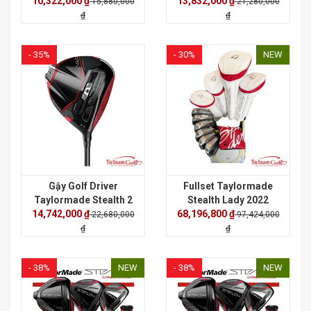
10,322,000 ₫
Plus
13,832,000 ₫
15,880,000
21,280,000
₫
₫
- 35%
- 30%
NEW
Gậy Golf Driver
Fullset Taylormade
Taylormade Stealth 2
Stealth Lady 2022
14,742,000 ₫
Plus
68,196,800 ₫
22,680,000
97,424,000
₫
₫
- 38%
NEW
- 38%
NEW