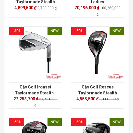
Taylormade Stealth
Ladies
4,899,500 ₫
Plus
70,196,000 ₫
9,799,000 ₫
100,280,000
₫
- 30%
NEW
- 50%
NEW
Gậy Golf Ironset
Gậy Golf Rescue
Taylormade Stealth -
Taylormade Stealth
22,253,700 ₫
Shaft KBS MT85 (5-P)
4,555,500 ₫
31,791,000
9,111,000 ₫
₫
- 50%
NEW
- 50%
NEW