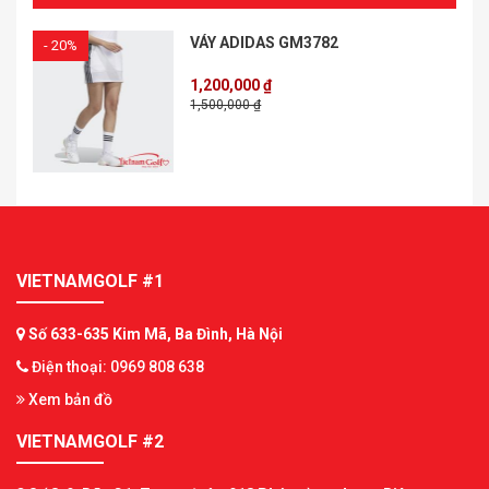
VÁY ADIDAS GM3782
- 20%
1,200,000 ₫
1,500,000 ₫
VIETNAMGOLF #1
Số 633-635 Kim Mã, Ba Đình, Hà Nội
Điện thoại: 0969 808 638
Xem bản đồ
VIETNAMGOLF #2