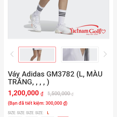
prev
nex
Váy Adidas GM3782 (L, MÀU
TRẮNG, , , , )
1,200,000
1,500,000
₫
₫
(Bạn đã tiết kiệm:
300,000 ₫
)
SIZE: SIZE: SIZE: SIZE:
L