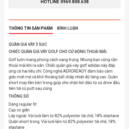
HOTLINE
0969.808.638
THÔNG TIN SẢN PHẨM
BÌNH LUẬN
QUẦN GIẢ VÁY 3 SỌC
CHIẾC QUẦN GIẢ VÁY GOLF CHO CỬ ĐỘNG THOẢI MÁI.
Golf luôn mang phong cách sang trọng. Nhưng bạn cũng cần
thoải mái khi ra sân. Chiếc quần giả váy golf adidas này đáp
ứng cả hai tiêu chí. Công nghệ AEROREADY đảm bảo cảm
giác mát mẻ và khô thoáng bất chấp nhiệt độ tăng cao. Quần
short may liền bên trong giúp che chắn kín đáo từ cú drive đầu
tiên tới cú putt sau cùng.
THÔNG SỐ
Dáng regular fit
Cạp co giãn
Lớp ngoài: Vải lưới làm từ 82% polyester tái chế, 18% elastane
Quần short trong: Vải lưới làm từ 82% polyester tái chế, 18%
elastane