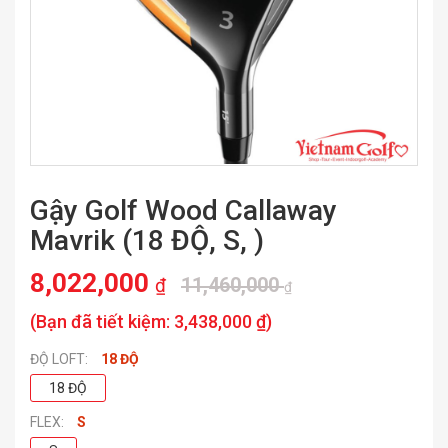
Gậy Golf Wood Callaway
Mavrik (18 ĐỘ, S, )
8,022,000
11,460,000
₫
₫
(Bạn đã tiết kiệm:
3,438,000 ₫
)
ĐỘ LOFT:
18 ĐỘ
18 ĐỘ
FLEX:
S