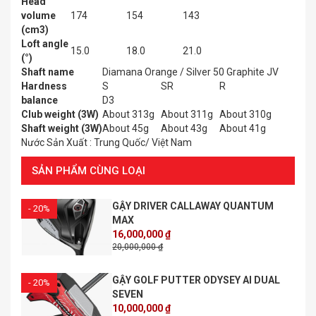
Head
volume
174
154
143
(cm3)
Loft angle
15.0
18.0
21.0
(°)
Shaft name
Diamana Orange / Silver 50 Graphite JV
Hardness
S
SR
R
balance
D3
Club weight (3W)
About 313g
About 311g
About 310g
Shaft weight (3W)
About 45g
About 43g
About 41g
Nước Sản Xuất : Trung Quốc/ Việt Nam
SẢN PHẨM CÙNG LOẠI
GẬY DRIVER CALLAWAY QUANTUM
- 20%
MAX
16,000,000 ₫
20,000,000 ₫
GẬY GOLF PUTTER ODYSEY AI DUAL
- 20%
SEVEN
10,000,000 ₫