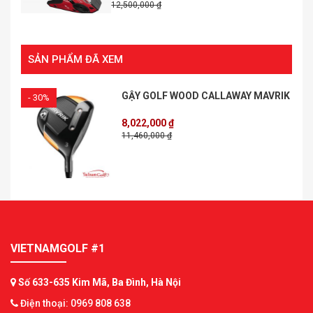
12,500,000 ₫
SẢN PHẨM ĐÃ XEM
GẬY GOLF WOOD CALLAWAY MAVRIK
- 30%
8,022,000 ₫
11,460,000 ₫
VIETNAMGOLF #1
Số 633-635 Kim Mã, Ba Đình, Hà Nội
Điện thoại: 0969 808 638