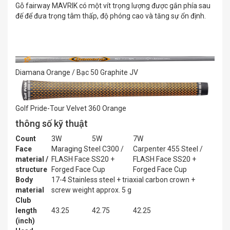
Gỗ fairway MAVRIK có một vít trọng lượng được gắn phía sau
đế để đưa trọng tâm thấp, độ phóng cao và tăng sự ổn định.
Diamana Orange / Bạc 50 Graphite JV
Golf Pride-Tour Velvet 360 Orange
thông số kỹ thuật
Count
3W
5W
7W
Face
Maraging Steel C300 /
Carpenter 455 Steel /
material /
FLASH Face SS20 +
FLASH Face SS20 +
structure
Forged Face Cup
Forged Face Cup
Body
17-4 Stainless steel + triaxial carbon crown +
material
screw weight approx. 5 g
Club
length
43.25
42.75
42.25
(inch)