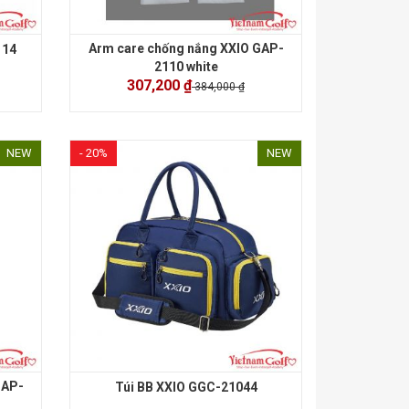
Arm care chống nắng XXIO GAP-
114
2110 white
307,200 ₫
384,000 ₫
NEW
- 20%
NEW
GAP-
Túi BB XXIO GGC-21044