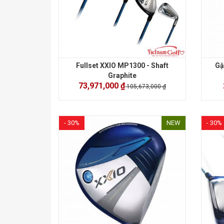
Fullset XXIO MP1300 - Shaft
Gậ
Graphite
73,971,000 ₫
105,673,000 ₫
- 30%
NEW
- 30%