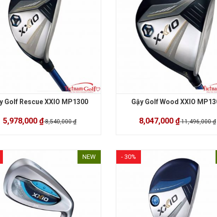
y Golf Rescue XXIO MP1300
Gậy Golf Wood XXIO MP13
5,978,000 ₫
8,047,000 ₫
8,540,000 ₫
11,496,000 ₫
NEW
- 30%