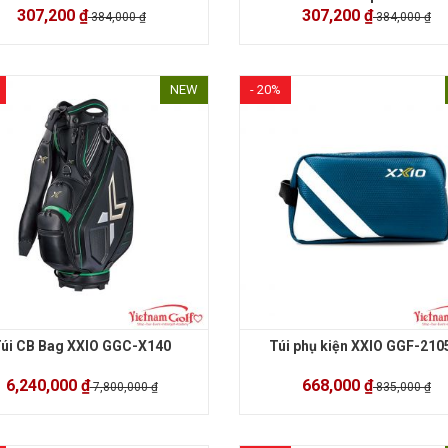
307,200 ₫
307,200 ₫
384,000 ₫
384,000 ₫
NEW
- 20%
úi CB Bag XXIO GGC-X140
Túi phụ kiện XXIO GGF-210
6,240,000 ₫
668,000 ₫
7,800,000 ₫
835,000 ₫