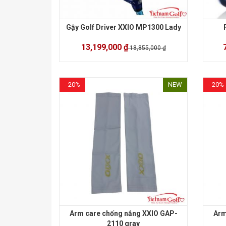
Gậy Golf Driver XXIO MP1300 Lady
13,199,000 ₫
18,855,000 ₫
- 20%
NEW
- 20%
Arm care chống nắng XXIO GAP-
Arm
2110 gray