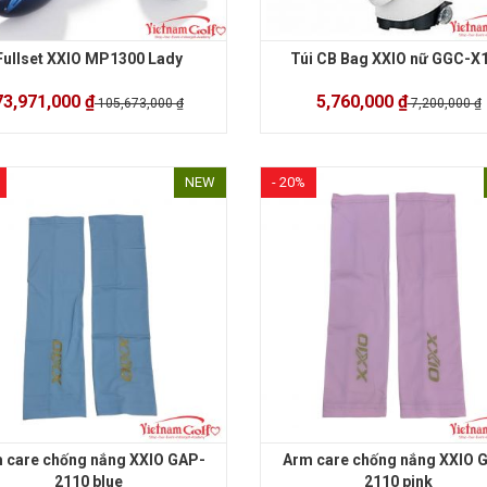
Fullset XXIO MP1300 Lady
Túi CB Bag XXIO nữ GGC-X
73,971,000 ₫
5,760,000 ₫
105,673,000 ₫
7,200,000 ₫
NEW
- 20%
 care chống nắng XXIO GAP-
Arm care chống nắng XXIO 
2110 blue
2110 pink