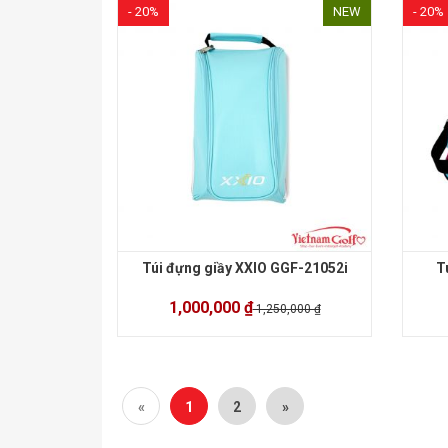
- 20%
NEW
- 20%
Túi đựng giầy XXIO GGF-21052i
T
1,000,000 ₫
1,250,000 ₫
«
1
2
»