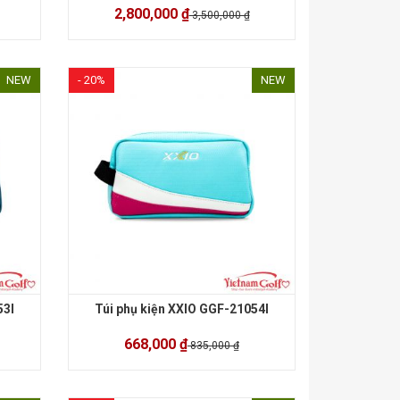
2,800,000 ₫
3,500,000 ₫
NEW
- 20%
NEW
53I
Túi phụ kiện XXIO GGF-21054I
668,000 ₫
835,000 ₫