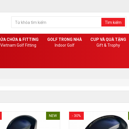
Tìm kiếm
ỬA CHỮA & FITTING
GOLF TRONG NHÀ
CUP VÀ QUÀ TẶNG
Vietnam Golf Fitting
Indoor Golf
Gift & Trophy
NEW
- 30%