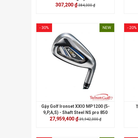
307,200 ₫
384,000 ₫
- 30%
NEW
- 20%
Gậy Golf Ironset XXIO MP1200 (5-
T
9,P,A,S) - Shaft Steel NS pro 850
27,959,400 ₫
39,942,000 ₫