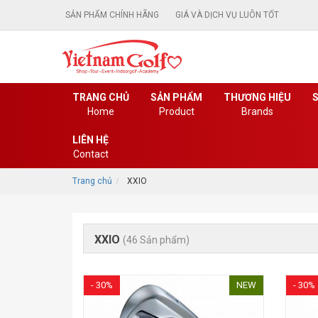
SẢN PHẨM CHÍNH HÃNG
GIÁ VÀ DỊCH VỤ LUÔN TỐT
TRANG CHỦ
SẢN PHẨM
THƯƠNG HIỆU
S
Home
Product
Brands
LIÊN HỆ
Contact
Trang chủ
XXIO
XXIO
(46 Sản phẩm)
- 30%
NEW
- 30%