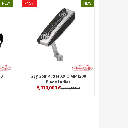
NEW
- 15%
NEW
Gậy Golf Putter XXIO MP1200
9I
Blade Ladies
6,970,000 ₫
8,200,000 ₫