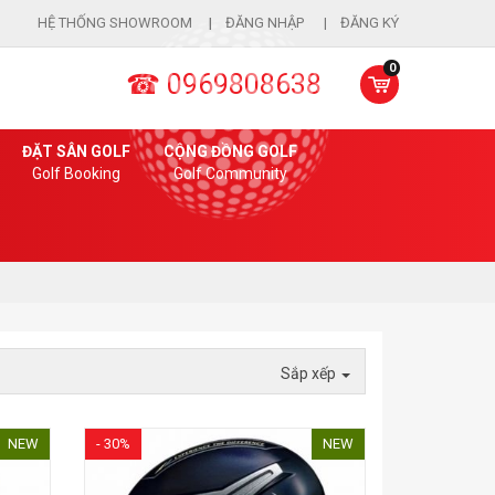
HỆ THỐNG SHOWROOM
ĐĂNG NHẬP
ĐĂNG KÝ
0
☎ 0969808638
ĐẶT SÂN GOLF
CỘNG ĐỒNG GOLF
Golf Booking
Golf Community
Sắp xếp
NEW
- 30%
NEW