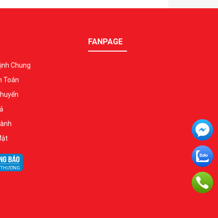
FANPAGE
ịnh Chung
h Toán
Chuyển
ả
Hành
Mật