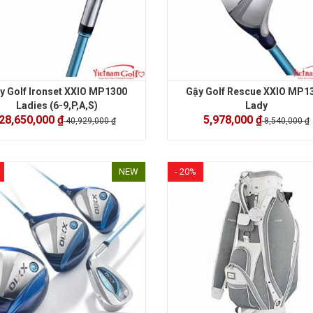
y Golf Ironset XXIO MP1300
Gậy Golf Rescue XXIO MP1
Ladies (6-9,P,A,S)
Lady
28,650,000 ₫
5,978,000 ₫
40,929,000 ₫
8,540,000 ₫
NEW
- 20%