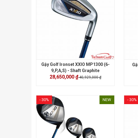
Gậy Golf Ironset XXIO MP1300 (6-
Gậ
9,P,A,S) - Shaft Graphite
28,650,000 ₫
40,929,000 ₫
- 30%
NEW
- 30%